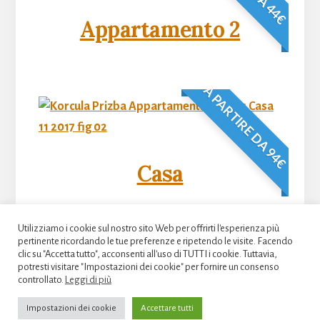
Appartamento 2
A PARTIRE DA 94€
Casa
Utilizziamo i cookie sul nostro sito Web per offrirti l'esperienza più
pertinente ricordando le tue preferenze e ripetendo le visite. Facendo
clic su "Accetta tutto", acconsenti all'uso di TUTTI i cookie. Tuttavia,
potresti visitare "Impostazioni dei cookie" per fornire un consenso
controllato.
Leggi di più
Diritto d'autore © 2026 · Appartamenti Korcula Prizba -
La casa
Impostazioni dei cookie
Accettare tutti
sulla spiaggia di ciottoli dell'insegnante (appartamenti Andreis)