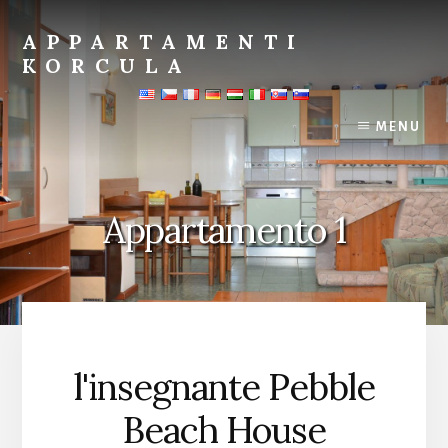
Salta
al
APPARTAMENTI
contenuto
KORCULA
Teacher's
pebble
MENU
beach
house
Prizba
apartments
Appartamento 1
Andreis
l'insegnante Pebble
Beach House