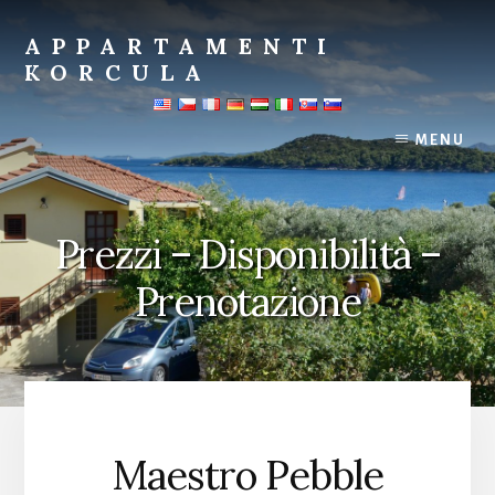
Salta
al
APPARTAMENTI
contenuto
KORCULA
Teacher's
pebble
MENU
beach
house
Prizba
apartments
Prezzi – Disponibilità –
Andreis
Prenotazione
Maestro Pebble